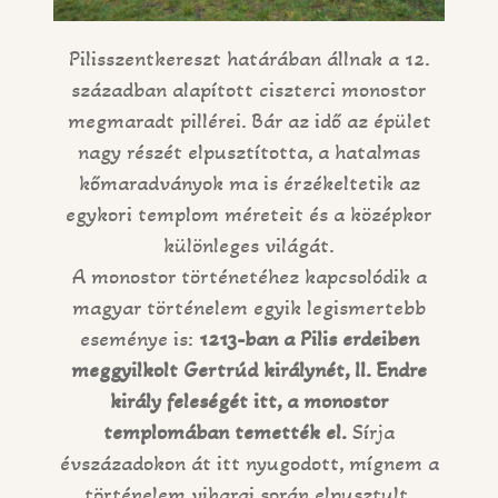
Pilisszentkereszt határában állnak a 12.
században alapított ciszterci monostor
megmaradt pillérei. Bár az idő az épület
nagy részét elpusztította, a hatalmas
kőmaradványok ma is érzékeltetik az
egykori templom méreteit és a középkor
különleges világát.
A monostor történetéhez kapcsolódik a
magyar történelem egyik legismertebb
eseménye is:
1213-ban a Pilis erdeiben
meggyilkolt Gertrúd királynét, II. Endre
király feleségét itt, a monostor
templomában temették el.
Sírja
évszázadokon át itt nyugodott, mígnem a
történelem viharai során elpusztult.