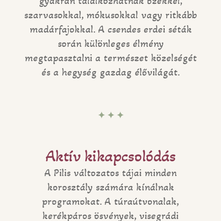
gyakran találkozhatnak őzekkel,
szarvasokkal, mókusokkal vagy ritkább
madárfajokkal. A csendes erdei séták
során különleges élmény
megtapasztalni a természet közelségét
és a hegység gazdag élővilágát.
✦ ✦ ✦
Aktív kikapcsolódás
A Pilis változatos tájai minden
korosztály számára kínálnak
programokat. A túraútvonalak,
kerékpáros ösvények, visegrádi