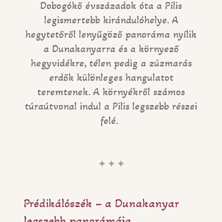
Dobogókő évszázadok óta a Pilis
legismertebb kirándulóhelye. A
hegytetőről lenyűgöző panoráma nyílik
a Dunakanyarra és a környező
hegyvidékre, télen pedig a zúzmarás
erdők különleges hangulatot
teremtenek. A környékről számos
túraútvonal indul a Pilis legszebb részei
felé.
✦ ✦ ✦
Prédikálószék – a Dunakanyar
legszebb panorámája