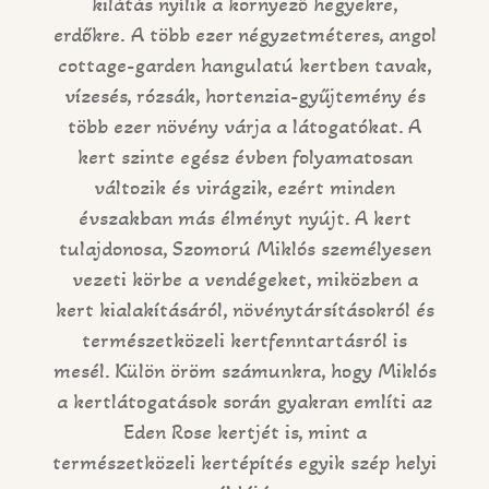
kilátás nyílik a környező hegyekre,
erdőkre. A több ezer négyzetméteres, angol
cottage-garden hangulatú kertben tavak,
vízesés, rózsák, hortenzia-gyűjtemény és
több ezer növény várja a látogatókat. A
kert szinte egész évben folyamatosan
változik és virágzik, ezért minden
évszakban más élményt nyújt. A kert
tulajdonosa, Szomorú Miklós személyesen
vezeti körbe a vendégeket, miközben a
kert kialakításáról, növénytársításokról és
természetközeli kertfenntartásról is
mesél. Külön öröm számunkra, hogy Miklós
a kertlátogatások során gyakran említi az
Eden Rose kertjét is, mint a
természetközeli kertépítés egyik szép helyi