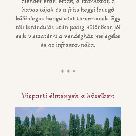
csendes erdei séták, a szánkózás, a
havas tájak és a friss hegyi levegő
különleges hangulatot teremtenek. Egy
téli kirándulás után pedig különösen jól
esik visszatérni a vendégház melegébe
és az infraszaunába.
✦ ✦ ✦
Vízparti élmények a közelben