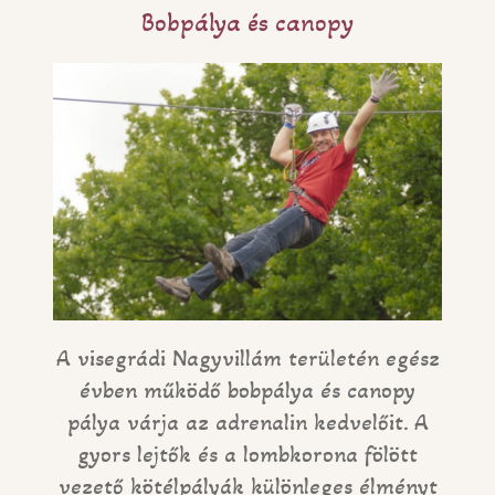
Bobpálya és canopy
A visegrádi Nagyvillám területén egész
évben működő bobpálya és canopy
pálya várja az adrenalin kedvelőit. A
gyors lejtők és a lombkorona fölött
vezető kötélpályák különleges élményt