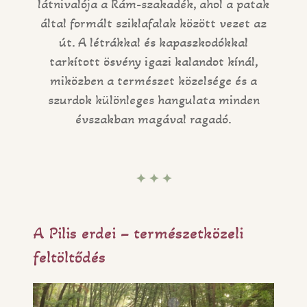
látnivalója a Rám-szakadék, ahol a patak
által formált sziklafalak között vezet az
út. A létrákkal és kapaszkodókkal
tarkított ösvény igazi kalandot kínál,
miközben a természet közelsége és a
szurdok különleges hangulata minden
évszakban magával ragadó.
✦ ✦ ✦
A Pilis erdei – természetközeli
feltöltődés