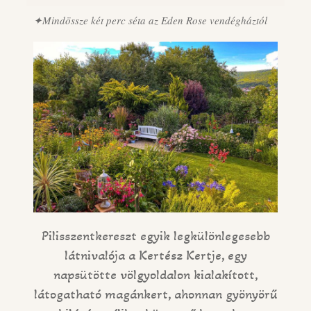
✦Mindössze két perc séta az Eden Rose vendégháztól
Pilisszentkereszt egyik legkülönlegesebb
látnivalója a Kertész Kertje, egy
napsütötte völgyoldalon kialakított,
látogatható magánkert, ahonnan gyönyörű