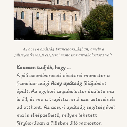
Az acey-i apátság Franciaországban, amely a
pilisszentkereszti ciszterci monostor anyakolostora volt.
Kevesen tudják, hogy …
A pilisszentkereszti ciszterci monostor a
franciaországi
Acey apátság
filiájaként
épült. Az egykori anyakolostor épülete ma
is áll, és ma a trapista rend szerzeteseinek
ad otthont. Az acey-i apátság segítségével
ma is elképzelhető, milyen lehetett
fénykorában a Pilisben álló monostor.