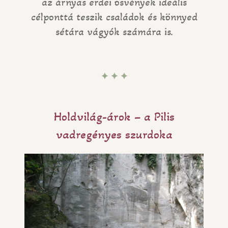
az árnyas erdei ösvények ideális
célponttá teszik családok és könnyed
sétára vágyók számára is.
✦ ✦ ✦
Holdvilág-árok – a Pilis
vadregényes szurdoka