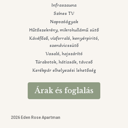
Infraszauna
Színes TV
Napozóágyak
Hűtőszekrény, mikrohullámű sütő
Kávéfőző, vízforraló, kenyérpiritó,
szendvicssütő
Vasaló, hajszárító
Túrabotok, hátizsák, távcső
Kerékpár elhelyezési lehetőség
Árak és foglalás
2026 Eden Rose Apartman