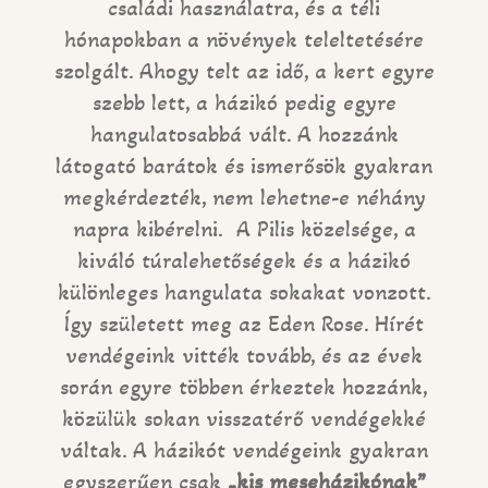
családi használatra, és a téli
hónapokban a növények teleltetésére
szolgált. Ahogy telt az idő, a kert egyre
szebb lett, a házikó pedig egyre
hangulatosabbá vált. A hozzánk
látogató barátok és ismerősök gyakran
megkérdezték, nem lehetne-e néhány
napra kibérelni. A Pilis közelsége, a
kiváló túralehetőségek és a házikó
különleges hangulata sokakat vonzott.
Így született meg az Eden Rose. Hírét
vendégeink vitték tovább, és az évek
során egyre többen érkeztek hozzánk,
közülük sokan visszatérő vendégekké
váltak. A házikót vendégeink gyakran
egyszerűen csak
„kis meseházikónak”