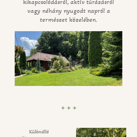
kikapcsolódásról, aktív túrázásról
vagy néhány nyugodt napról a
természet közelében.
✦ ✦ ✦
Különálló