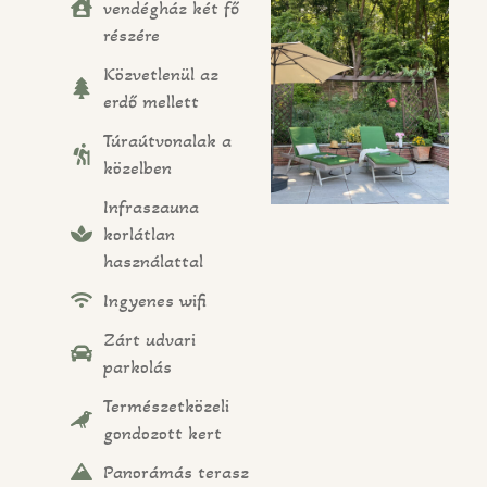
vendégház két fő
részére
Közvetlenül az
erdő mellett
Túraútvonalak a
közelben
Infraszauna
korlátlan
használattal
Ingyenes wifi
Zárt udvari
parkolás
Természetközeli
gondozott kert
Panorámás terasz